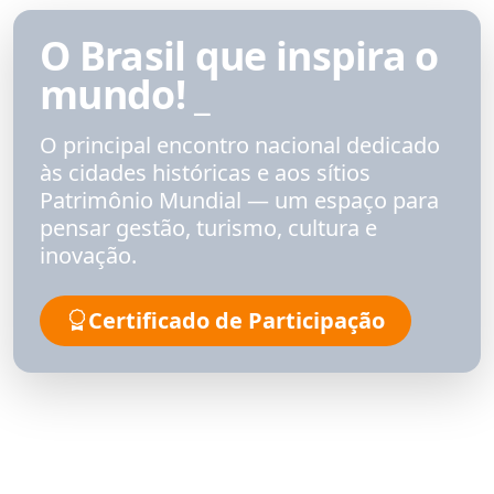
O Brasil que inspira o
mundo!
_
O principal encontro nacional dedicado
às cidades históricas e aos sítios
Patrimônio Mundial — um espaço para
pensar gestão, turismo, cultura e
inovação.
Certificado de Participação